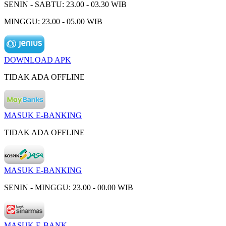
SENIN - SABTU: 23.00 - 03.30 WIB
MINGGU: 23.00 - 05.00 WIB
DOWNLOAD APK
TIDAK ADA OFFLINE
MASUK E-BANKING
TIDAK ADA OFFLINE
MASUK E-BANKING
SENIN - MINGGU: 23.00 - 00.00 WIB
MASUK E-BANK