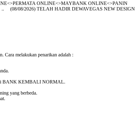
LINE<>PERMATA ONLINE<>MAYBANK ONLINE<>PANIN
E ..
(08/08/2026)
TELAH HADIR DEWAVEGAS NEW DESIGN
n. Cara melakukan penarikan adalah :
anda.
ampai BANK KEMBALI NORMAL.
ening yang berbeda.
at.