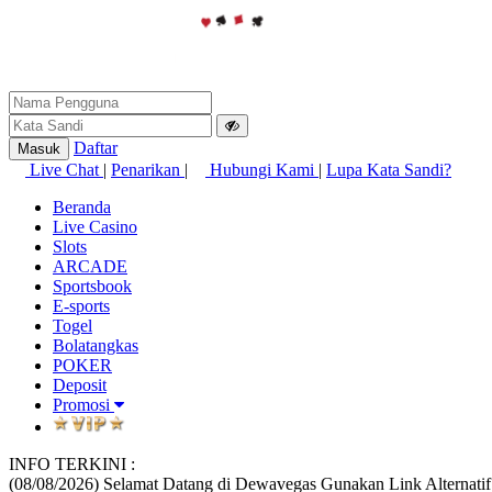
Daftar
Masuk
Live Chat
|
Penarikan
|
Hubungi Kami
|
Lupa Kata Sandi?
Beranda
Live Casino
Slots
ARCADE
Sportsbook
E-sports
Togel
Bolatangkas
POKER
Deposit
Promosi
INFO TERKINI :
(08/08/2026)
Selamat Datang di Dewavegas Gunakan Link Alternatif 