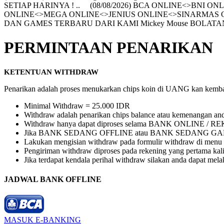
SETIAP HARINYA ! ..
(08/08/2026)
BCA ONLINE<>BNI ON
ONLINE<>MEGA ONLINE<>JENIUS ONLINE<>SINARMAS 
DAN GAMES TERBARU DARI KAMI Mickey Mouse BOLATA
PERMINTAAN PENARIKAN
KETENTUAN WITHDRAW
Penarikan adalah proses menukarkan chips koin di UANG kan kembali 
Minimal Withdraw = 25.000 IDR
Withdraw adalah penarikan chips balance atau kemenangan anda
Withdraw hanya dapat diproses selama BANK ONLINE / REK 
Jika BANK SEDANG OFFLINE atau BANK SEDANG GANGGUA
Lakukan mengisian withdraw pada formulir withdraw di menu
Pengiriman withdraw diproses pada rekening yang pertama kali 
Jika terdapat kendala perihal withdraw silakan anda dapat m
JADWAL BANK OFFLINE
MASUK E-BANKING