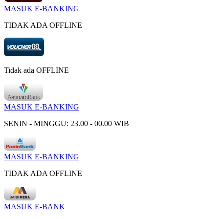
MASUK E-BANKING
TIDAK ADA OFFLINE
Tidak ada OFFLINE
MASUK E-BANKING
SENIN - MINGGU: 23.00 - 00.00 WIB
MASUK E-BANKING
TIDAK ADA OFFLINE
MASUK E-BANK