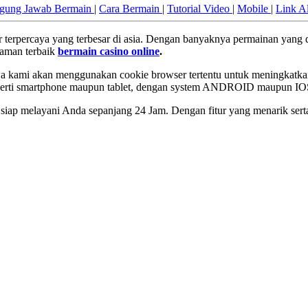
gung Jawab Bermain
|
Cara Bermain
|
Tutorial Video
|
Mobile
|
Link Al
er terpercaya yang terbesar di asia. Dengan banyaknya permainan yang d
laman terbaik
bermain casino online
.
wa kami akan menggunakan cookie browser tertentu untuk meningkatk
eperti smartphone maupun tablet, dengan system ANDROID maupun IO
 siap melayani Anda sepanjang 24 Jam. Dengan fitur yang menarik ser