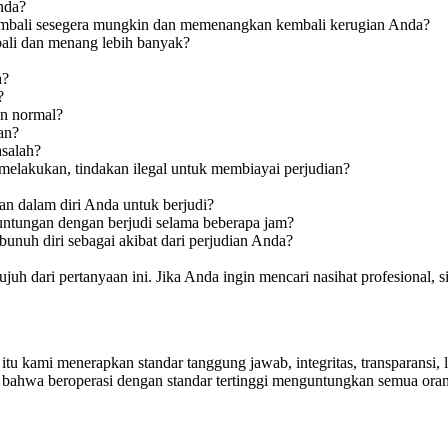
nda?
kembali sesegera mungkin dan memenangkan kembali kerugian Anda?
bali dan menang lebih banyak?
a?
?
an normal?
an?
asalah?
lakukan, tindakan ilegal untuk membiayai perjudian?
an dalam diri Anda untuk berjudi?
ntungan dengan berjudi selama beberapa jam?
nuh diri sebagai akibat dari perjudian Anda?
h dari pertanyaan ini. Jika Anda ingin mencari nasihat profesional, s
itu kami menerapkan standar tanggung jawab, integritas, transparansi,
ya bahwa beroperasi dengan standar tertinggi menguntungkan semua ora