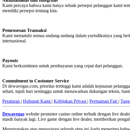
Akuntabilitas dan Integritas
Kami percaya bahwa kami hanya sebaik persepsi pelanggan kami tentang
memiliki persepsi tentang kita.
Pemrosesan Transaksi
Kami mematuhi semua undang-undang dalam yurisdiksinya yang berkaita
internasional.
Payouts
Kami berkomitmen untuk pembayaran yang cepat dari pelanggan.
Commitment to Customer Service
Di dewavegas.com, prioritas tertinggi kami adalah kepuasan pelang
sehari, tujuh hari seminggu untuk menawarkan dukungan teknis, ban
Peraturan
|
Hubungi Kami
|
Kebijakan Privasi
|
Permainan Fair
|
Tang
Dewavegas
website promotor casino online terbaik dengan live deal
masih banyak lagi. Live game dengan live dealer, memberikan penga
Menggunakan atau menavigasi seluruh situs ini Anda menerima bah