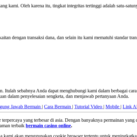
 kami. Oleh karena itu, tingkat integritas tertinggi adalah satu-satu
n dengan transaksi dana, dan selain itu kami mematuhi standar transa
gan. Itulah sebabnya Anda dapat menghubungi kami dalam berbagai ca
tuan dalam penyelesaian sengketa, dan menjawab pertanyaan Anda.
gung Jawab Bermain
|
Cara Bermain
|
Tutorial Video
|
Mobile
|
Link Al
er terpercaya yang terbesar di asia. Dengan banyaknya permainan yang d
laman terbaik
bermain casino online
.
wa kami akan menggunakan cookie browser tertentu untuk meningkatk