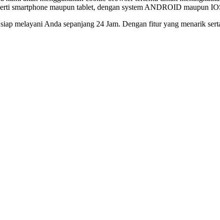
eperti smartphone maupun tablet, dengan system ANDROID maupun IO
 siap melayani Anda sepanjang 24 Jam. Dengan fitur yang menarik ser