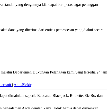
nya standar yang dengannya kita dapat beroperasi agar pelanggan
ksi dana yang diterima dari entitas pemrosesan yang diakui secara
ra melalui Departemen Dukungan Pelanggan kami yang tersedia 24 jam
ternatif
|
Anti-Blokir
apat dimainkan seperti: Baccarat, Blackjack, Roulette, Sic Bo, dan
an pengalaman Anda dengan kami. Tidak hanya dapat dimainkan