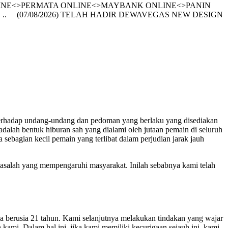
LINE<>PERMATA ONLINE<>MAYBANK ONLINE<>PANIN
E ..
(07/08/2026)
TELAH HADIR DEWAVEGAS NEW DESIGN
rhadap undang-undang dan pedoman yang berlaku yang disediakan
h adalah bentuk hiburan sah yang dialami oleh jutaan pemain di seluruh
ebagian kecil pemain yang terlibat dalam perjudian jarak jauh
 masalah yang mempengaruhi masyarakat. Inilah sebabnya kami telah
berusia 21 tahun. Kami selanjutnya melakukan tindakan yang wajar
ami. Dalam hal ini, jika kami memiliki kecurigaan sejauh ini, kami