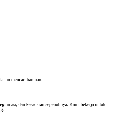
ilakan mencari bantuan.
 legitimasi, dan kesadaran sepenuhnya. Kami bekerja untuk
ng.